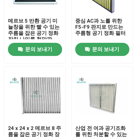
공장 견학
메르브 5 반환 공기 미
중심 AC과 노를 위한
늘창을 위한 빨 수 있는
F5-F9 판지로 만드는
주름을 잡은 공기 정화
주름형 공기 정화 필터
품질 관리
장치 나일론 철망판
문의 보내기
문의 보내기
문의하기
조회를 요청하다
부대 공기 정화 장치
HVAC 공기 정화 장치
24 x 24 x 2 메르브 8 주
산업 전 여과 공기조화
헤파 공기 정화 장치
름을 잡은 공기 정화 장
를 위한 처분할 수 있는