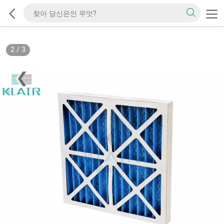
2
/
3