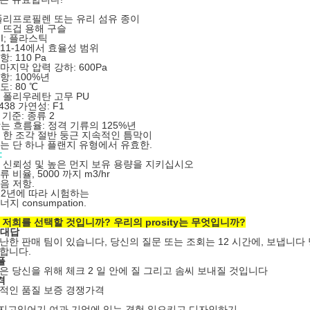
폴리프로필렌 또는 유리 섬유 종이
 뜨겁 용해 구슬
GI; 플라스틱
11-14에서 효율성 범위
: 110 Pa
마지막 압력 강하: 600Pa
항: 100%년
: 80 ℃
 폴리우레탄 고무 PU
3438 가연성: F1
0 기준: 종류 2
air는 흐름율: 정격 기류의 125%년
 한 조각 절반 둥근 지속적인 틈막이
는 단 하나 플랜지 유형에서 유효한.
:
 신뢰성 및 높은 먼지 보유 용량을 지키십시오
 비율, 5000 까지 m3/hr
음 저항.
822년에 따라 시험하는
지 consumpation.
 저희를 선택할 것입니까? 우리의 prosity는 무엇입니까?
 대답
난한 판매 팀이 있습니다, 당신의 질문 또는 조회는 12 시간에, 보냅니
합니다.
플
은 당신을 위해 체크 2 일 안에 질 그리고 솜씨 보내질 것입니다
격
적인 품질 보증 경쟁가격
빚지고있어기 여과 기업에 있는 경험 일으키고 디자인하기