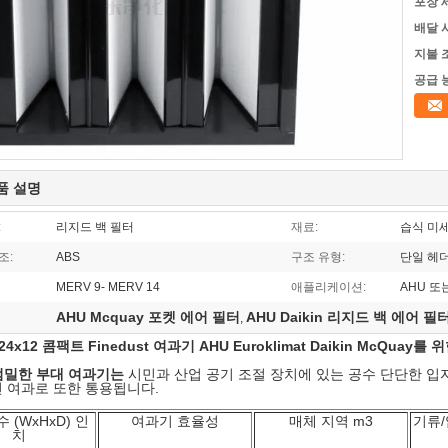
포장 
배달 
지불 
공급 
품 설명
:
리지드 백 필터
재료:
습식 미
조:
ABS
구조 유형:
단일 헤
MERV 9- MERV 14
애플리케이션:
AHU 또
AHU Mcquay 포켓 에어 필터
AHU Daikin 리지드 백 에어 필
,
4x24x12 콤팩트 Finedust 여과기 AHU Euroklimat Daikin McQua
엄밀한 부대 여과기는
시민과 산업 공기 조절 장치에 있는 공수 단단한 입
전 여과로 또한 통용됩니다.
 (WxHxD) 인
여과기 효율성
매체 지역 m3
기류/
치