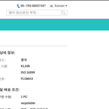
86--769-88007497
Korean
search
상세 정보:
장소:
중국
 이름:
KLAIR
ISO 16890
번호:
FLOMAX
및 배송 조건:
주문 수량:
1 PC
negotiable