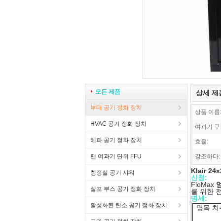
모든 제품
상세 제
부대 공기 정화 장치
상품 이름
HVAC 공기 정화 장치
여과기 구
헤파 공기 정화 장치
효율:
팬 여과기 단위 FFU
강조하다:
Klair 2
청정실 공기 샤워
신청:
FloMax
살포 부스 공기 정화 장치
를 위한 
명세:
활성화된 탄소 공기 정화 장치
명목 치수