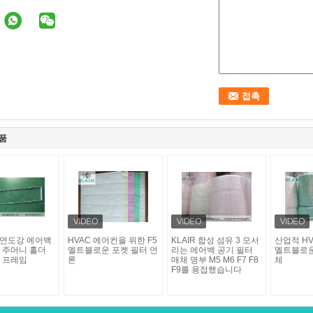
품
 아연도강 에어백
HVAC 에어컨을 위한 F5
KLAIR 합성 섬유 3 모서
산업적 HVA
 주머니 홀더
멜트블로운 포켓 필터 언
리는 에어백 공기 필터
멜트블로운
 프레임
론
매체 명부 M5 M6 F7 F8
체
F9를 용접했습니다