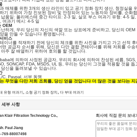
품
과 매체를 위한 3개의 생산 라인이 있고 공기 정화 장치 생산, 청정실을 위해 
하기 위하여 가장 진보된 장비 및 안정되어 있는 노동자와 장비를, 순화합
납품일: 폴리에스테 중간 타이프: 2-3 일, 살포 부스 여과기 유형: 4-5 일, 
일, 여과기 메시: 4-5 일
 OEM
온난하게, 우리 당신의 자신의 색깔 또는 상표에게 준비하고, 당신의 OEM
양을 만들 수 있습니다 환영됩니다.
 서비스
테이너를 적재하기 전에 당신의 체크를 위한 사진을 가지고 가고 선적 후에
 어떤 공급자 순서를 위해, 당신은 다만 결합 콘테이너를 위해 저희를 수송
 아주 잘 배열하기 위하여 호의를 할 것입니다.
ibaba에 의하여 사정된 공급자, 우리의 회사에 의하여 찬성된 세륨, SGS, I
SO, SONCAP, FDA, MSDS, UL 등, 우리는 당신이 그것을 적용할 
 당신을 돌려보낼 수 있습니다.
간
, L/C, Paypal, 서부 동맹
는 무엇을 다만 저희 조회를, 당신 얻을 것입니다 더 많은 것을 보다는 지
,
,
대 유형 여과기
소형 공기 정화 장치
다 부대 여과기
 세부 사항
회사에 직접 문의 보내
 Klair Filtration Technology Co.,
Mr. Paul Jiang
--769-88007498