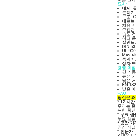
묘사:
매체: 
분리기:
구조: 
메르브 
처음 저항
추천된 
습도 저
최고 온도
실란트:
DIN 5
UL 90
Max.
틈막이:
상자 또
경쟁 이점
긴 가동
높은 기류
낮은 처
EN 1
낮은 에너
FAQ.
당신은 왜
*
12 시간
우리는 온
위한 확인
* 무료 샘
무료 샘플
* 공장 가
공장 직접
* 전문가
8 년을 