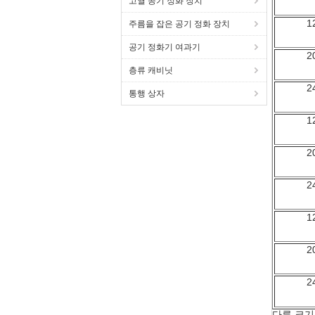
고열 공기 정화 장치
1
주름을 잡은 공기 정화 장치
공기 정화기 여과기
2
층류 캐비닛
2
통행 상자
1
2
2
1
2
2
다른 크기