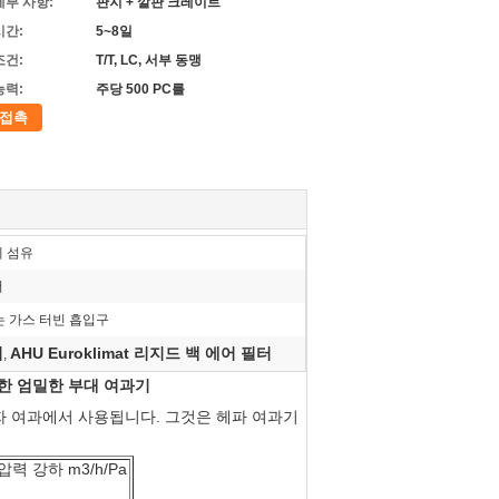
세부 사항:
판지 + 깔판 크레이트
시간:
5~8일
조건:
T/T, LC, 서부 동맹
능력:
주당 500 PC를
접촉
세 섬유
더
는 가스 터빈 흡입구
터
AHU Euroklimat 리지드 백 에어 필터
,
y를 위한 엄밀한 부대 여과기
자 여과에서 사용됩니다. 그것은 헤파 여과기
압력 강하 m3/h/Pa