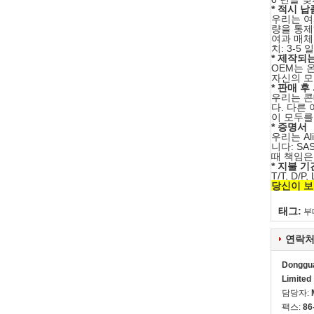
* 적시 납
우리는 여
량을 통제
여과 매체 
치: 3-5 
* 제작되는
OEM는 
자신의 모
* 판매 후
우리는 콘
다. 다른
이 모두를
* 증명서
우리는 Al
니다: SA
때 책임은
* 지불 기
T/T, D/P
당신이 보
태그:
부
연락처
Dongguan
Limited
담당자:
팩스:
86