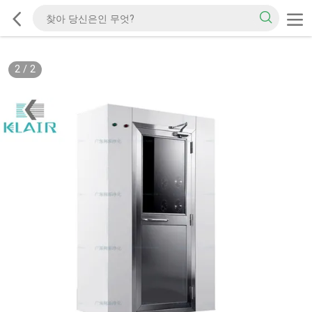
2
/
2