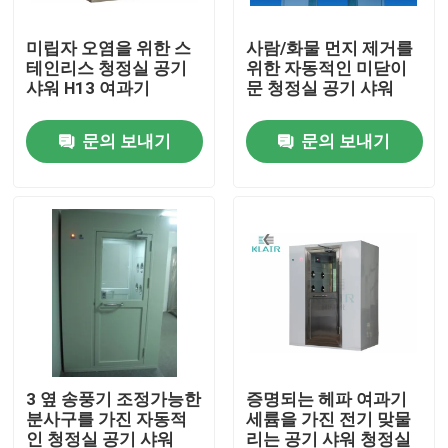
미립자 오염을 위한 스
사람/화물 먼지 제거를
공장 견학
테인리스 청정실 공기
위한 자동적인 미닫이
샤워 H13 여과기
문 청정실 공기 샤워
품질 관리
문의 보내기
문의 보내기
문의하기
조회를 요청하다
부대 공기 정화 장치
HVAC 공기 정화 장치
3 옆 송풍기 조정가능한
증명되는 헤파 여과기
분사구를 가진 자동적
세륨을 가진 전기 맞물
헤파 공기 정화 장치
인 청정실 공기 샤워
리는 공기 샤워 청정실