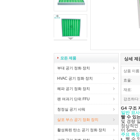
모든 제품
상세 제
부대 공기 정화 장치
상품 이름
HVAC 공기 정화 장치
효율:
헤파 공기 정화 장치
재료:
팬 여과기 단위 FFU
강조하다:
G4 구조
청정실 공기 샤워
일반 묘사
빨 수 있
살포 부스 공기 정화 장치
및 경량 
정상적인 
이 5mm
활성화된 탄소 공기 정화 장치
주요 특징
빨 수 