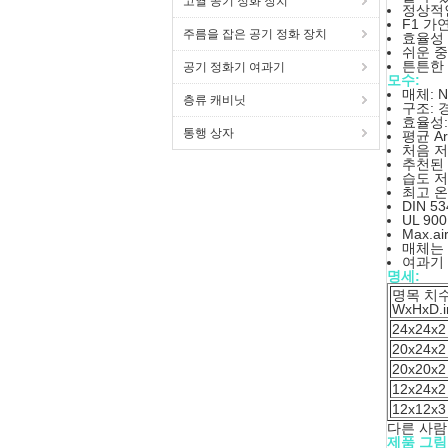
고열 공기 정화 장치
정상적인
F1 가
주름을 잡은 공기 정화 장치
효율성 
쉬운 중
튼튼한 
공기 정화기 여과기
모수:
매체: N
층류 캐비닛
구조: 
효율성:
통행 상자
평균 Arr
처음 저항
추천된 
습도 저
최고 온도
DIN 5
UL 90
Max.
매체는 
여과기 
명세:
명목 치
WxHxD.i
24x24x2
20x24x2
20x20x2
12x24x2
12x12x3
다른 사람
제품 그림