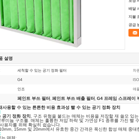
포장 
배달 
지불 
공급 
품 설명
:
세척할 수 있는 공기 정화 필터
차원
G4
ISO
인조
애
페인트 부쓰 필터
페인트 부쓰 배출 필터
G4 프레임 스프레이 
,
,
 재사용할 수 있는 튼튼한 비용 효과성 빨 수 있는 공기 정화 장치
:
는 공기 정화 장치
, 구조 유형을 붙드는 매체는 비용을 저장할 재 쓸모 있는
알루미늄 구조를. 매체는 훌륭한 저압 하락 및 가연성 F1 종류를 가진 빨 수
사용자를 위해 확실히 쉽습니다.
, 10mm, 15mm 및 20mm에서 유효한 중간 간격은 푹신한 합성 매체 중
:
있는 매체;