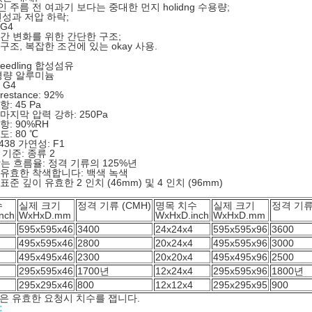
 주름 전 여과기 보다는 중대한 먼지 holidng 수용량;
연성과 저압 하락;
G4
간 변화를 위한 간단한 구조;
구조, 복잡한 조건에 있는 okay 사용.
eedling 합성섬유
경량 알루미늄
 G4
estance: 92%
: 45 Pa
마지막 압력 강하: 250Pa
항: 90%RH
: 80 ℃
3438 가연성: F1
0 기준: 종류 2
air는 흐름율: 정격 기류의 125%년
유효한 착색합니다: 백색 녹색
표준 깊이 유효한 2 인치 (46mm) 및 4 인치 (96mm)
수
실제 크기
정격 기류 (CMH)
명목 치수
실제 크기
정격 기류 
nch
WxHxD.mm
WxHxD.inch
WxHxD.mm
595x595x46
3400
24x24x4
595x595x96
3600
495x595x46
2800
20x24x4
495x595x96
3000
495x495x46
2300
20x20x4
495x495x96
2500
295x595x46
1700년
12x24x4
295x595x96
1800년
295x295x46
800
12x12x4
295x295x95
900
은 유효한 요청시 치수를 잽니다.
: