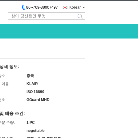
86--769-88007497
Korean
search
상세 정보:
장소:
중국
 이름:
KLAIR
ISO 16890
번호:
GGuard MHD
및 배송 조건:
주문 수량:
1 PC
negotiable