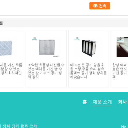
품
시를 가진 주름
조악한 효율성 대신할 수
아bs는 큰 공기 양을 위
합성 여과 
처분할 수 있는
있는 매체를 가진 빨 수
한 소형 주름 유리 섬유
높은 먼지
 장치 1 차적인
있는 살포 부스 공기 정
콤팩트 공기 정화 장치를
가진 공기
화 장치
짜맞춥니다
체
홈
제품 소개
회사
기 정화 장치 협력 업체.
No.