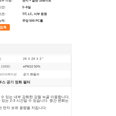
세부 사항:
판지 + 깔판 크레이트
시간:
5~8일
조건:
T/T, LC, 서부 동맹
능력:
주당 500 PC를
접촉
:
24 Ｘ 24 Ｘ 2 "
 16890:
ePM10 50%
플리아케이션:
공기 핸들러
부스 공기 정화 필터
 수 있는 내부 강화한 강철 늑골 이용합니다,
 있는 2-3 시간일 수 있습니다. 중간 변화는
대한 먼지 보유 용량을 지킵니다.