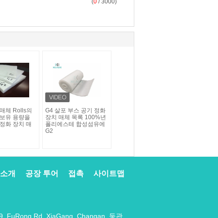
(
0
/ 3000)
매체 Rolls의
G4 살포 부스 공기 정화
 보유 용량을
장치 매체 목록 100%년
 정화 장치 매
폴리에스테 합성섬유에
G2
 소개
공장 투어
접촉
사이트맵
9, FuRong Rd, XiaGang, Changan, 둥관,