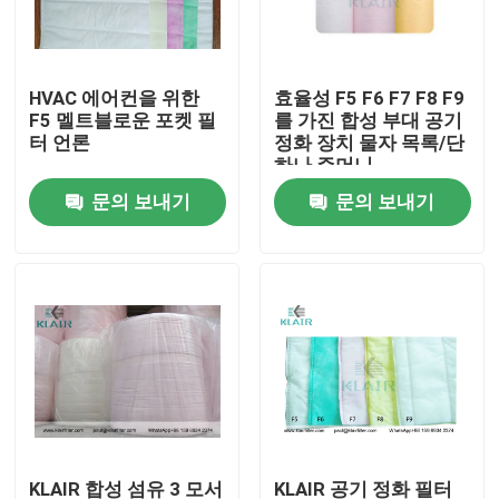
공장 견학
HVAC 에어컨을 위한
효율성 F5 F6 F7 F8 F9
F5 멜트블로운 포켓 필
를 가진 합성 부대 공기
품질 관리
터 언론
정화 장치 물자 목록/단
하나 주머니
문의 보내기
문의 보내기
문의하기
조회를 요청하다
부대 공기 정화 장치
HVAC 공기 정화 장치
헤파 공기 정화 장치
KLAIR 합성 섬유 3 모서
KLAIR 공기 정화 필터