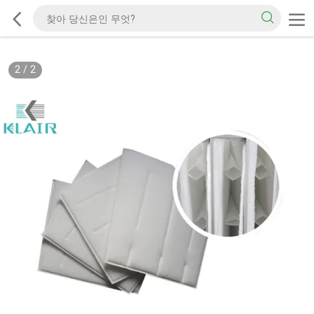
2
/
2